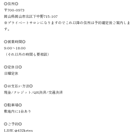
◎住所◎
〒700-0973
岡山県岡山市北区下中野715-107
※プライベートサロンになりますのでこれ以降の住所は予約確定後ご案内しま
す。
◎営業時間◎
9:00〜18:00
（それ以外の時間も要相談）
◎定休日◎
日曜定休
◎お支払い方法◎
現金/クレジット/QR決済/交通決済
◎駐車場◎
敷地内に1台あり
◎ご予約◎
LINE @432krtwx