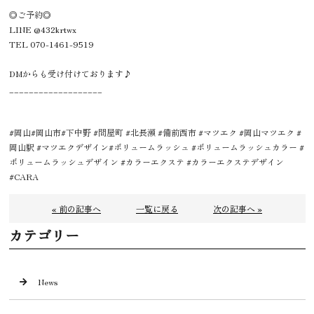
◎ご予約◎
LINE @432krtwx
TEL 070-1461-9519
DMからも受け付けております♪
___________________
#岡山#岡山市#下中野 #問屋町 #北長瀬 #備前西市 #マツエク #岡山マツエク #
岡山駅 #マツエクデザイン#ボリュームラッシュ #ボリュームラッシュカラー #
ボリュームラッシュデザイン #カラーエクステ #カラーエクステデザイン
#CARA
« 前の記事へ
一覧に戻る
次の記事へ »
カテゴリー
News