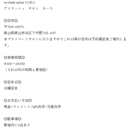
eyelash salon CARA
アイラッシュ サロン カーラ
◎住所◎
〒700-0973
岡山県岡山市北区下中野715-107
※プライベートサロンになりますのでこれ以降の住所は予約確定後ご案内しま
す。
◎営業時間◎
9:00〜18:00
（それ以外の時間も要相談）
◎定休日◎
日曜定休
◎お支払い方法◎
現金/クレジット/QR決済/交通決済
◎駐車場◎
敷地内に1台あり