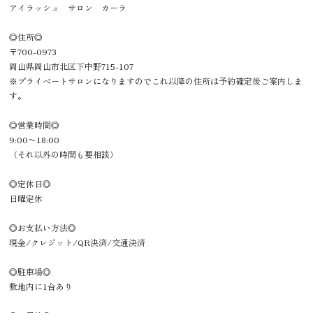
アイラッシュ サロン カーラ
◎住所◎
〒700-0973
岡山県岡山市北区下中野715-107
※プライベートサロンになりますのでこれ以降の住所は予約確定後ご案内しま
す。
◎営業時間◎
9:00〜18:00
（それ以外の時間も要相談）
◎定休日◎
日曜定休
◎お支払い方法◎
現金/クレジット/QR決済/交通決済
◎駐車場◎
敷地内に1台あり