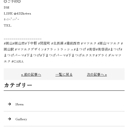
◎ご予約◎
DM
LINE @432krtwx
ﾎｯﾄﾍﾟｯﾊﾟｰ
TEL
___________________
⁡#岡山#岡山市#下中野 #問屋町 #北長瀬 #備前西市 #マツエク #岡山マツエク #
岡山駅 #マツエクデザイン#フラットラッシュ#まつげ #美容#美容液#まつげ#
まつげパーマ#下まつげ#下まつげパーマ#下まつげエクステ#ブライダルマツ
エク #CARA
« 前の記事へ
一覧に戻る
次の記事へ »
カテゴリー
News
Gallery