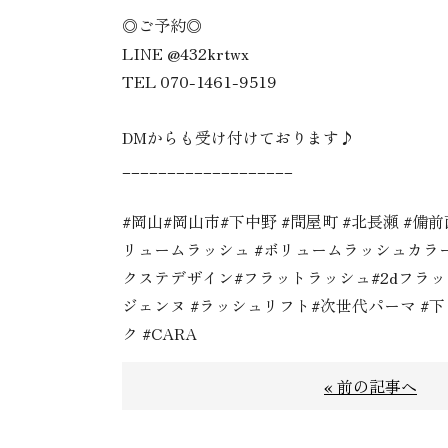
◎ご予約◎
LINE @432krtwx
TEL 070-1461-9519
DMからも受け付けております♪
___________________
#岡山#岡山市#下中野 #問屋町 #北長瀬 #備
リュームラッシュ #ボリュームラッシュカラー
クステデザイン#フラットラッシュ#2dフラッ
ジェンヌ #ラッシュリフト#次世代パーマ #
ク #CARA
« 前の記事へ