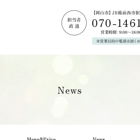
News
Menu&Price
News