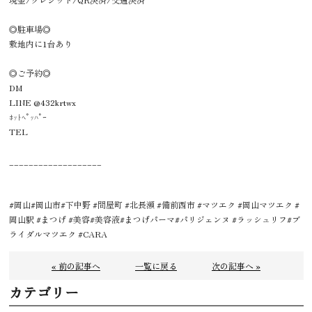
◎駐車場◎
敷地内に1台あり
◎ご予約◎
DM
LINE @432krtwx
ﾎｯﾄﾍﾟｯﾊﾟｰ
TEL
___________________
#岡山#岡山市#下中野 #問屋町 #北長瀬 #備前西市 #マツエク #岡山マツエク #
岡山駅 #まつげ #美容#美容液#まつげパーマ#パリジェンヌ #ラッシュリフ#ブ
ライダルマツエク #CARA
« 前の記事へ
一覧に戻る
次の記事へ »
カテゴリー