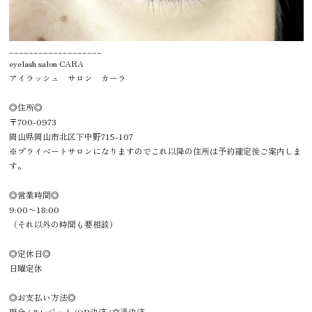
___________________
eyelash salon CARA
アイラッシュ サロン カーラ
◎住所◎
〒700-0973
岡山県岡山市北区下中野715-107
※プライベートサロンになりますのでこれ以降の住所は予約確定後ご案内しま
す。
◎営業時間◎
9:00〜18:00
（それ以外の時間も要相談）
◎定休日◎
日曜定休
◎お支払い方法◎
現金/クレジット/QR決済/交通決済