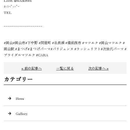
LINE @432krtwx
ﾎｯﾄﾍﾟｯﾊﾟｰ
TEL
___________________
#岡山#岡山市#下中野 #問屋町 #北長瀬 #備前西市 #マツエク #岡山マツエク #
岡山駅 #まつげ#まつげパーマ#パリジェンヌ #ラッシュリフト#次世代パーマ #
ブライダルマツエク #CARA
« 前の記事へ
一覧に戻る
次の記事へ »
カテゴリー
News
Gallery