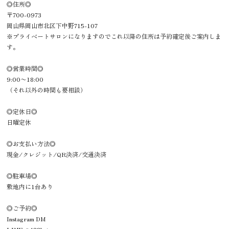
◎住所◎
〒700-0973
岡山県岡山市北区下中野715-107
※プライベートサロンになりますのでこれ以降の住所は予約確定後ご案内しま
す。
◎営業時間◎
9:00〜18:00
（それ以外の時間も要相談）
◎定休日◎
日曜定休
◎お支払い方法◎
現金/クレジット/QR決済/交通決済
◎駐車場◎
敷地内に1台あり
◎ご予約◎
Instagram DM