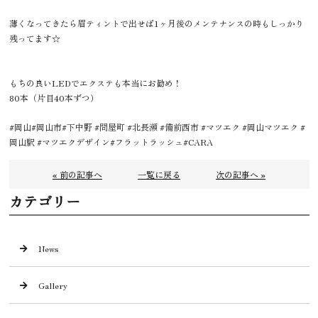
薄くなってきたら眉ティントで出せば1ヶ月後のメンテナンスの時もしっかり
残ってます☆
もちの良いLEDでエクステも本当にお勧め！
80本（片目40本ずつ）
#岡山#岡山市#下中野 #問屋町 #北長瀬 #備前西市 #マツエク #岡山マツエク #
岡山駅 #マツエクデザイン#フラットラッシュ#CARA
« 前の記事へ
一覧に戻る
次の記事へ »
カテゴリー
News
Gallery